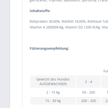
getrocknet, Thymian, Basilikum, Spirulina, Cranbe
Inhaltstoffe:
Rohprotein 30,00%, Rohfett 18,00%, Rohfaser 5,
Vitamin A 20000IE/kg, Vitamin D3 1200 IE/kg, Vi
Fütterungsempfehlung:
Fu
Gewicht des Hundes
2 - 4
AUSGEWACHSEN
2 - 15 kg
50 - 200
15 - 30 kg
200 - 320
2