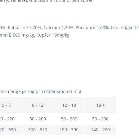
rry, Sellerie), Glucosamin, Chondroitinsulfat.
00%, Rohasche 7,70%, Calcium 1,20%, Phosphor 1,00%, Feuchtigkeit 
tamin E 600 mg/kg, Kupfer 10mg/kg
ttermenge je Tag pro Lebensmonat in g
5 - 7
8 - 12
12 - 18
18 +
70 - 220
50 - 200
50 - 200
50 - 200
20 - 330
300 - 370
150 - 300
140 - 280