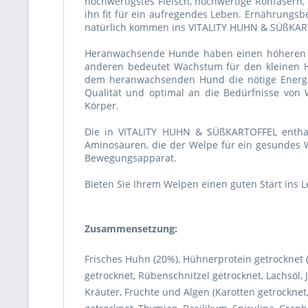
hochwertigstes Fleisch, hochwertige Rohfaser
ihn fit für ein aufregendes Leben. Ernährung
natürlich kommen ins VITALITY HUHN & SÜßKARTO
Heranwachsende Hunde haben einen höheren Ene
anderen bedeutet Wachstum für den kleinen H
dem heranwachsenden Hund die nötige Energie,
Qualität und optimal an die Bedürfnisse von 
Körper.
Die in VITALITY HUHN & SÜßKARTOFFEL enthalt
Aminosäuren, die der Welpe für ein gesundes 
Bewegungsapparat.
Bieten Sie Ihrem Welpen einen guten Start ins 
Zusammensetzung:
Frisches Huhn (20%), Hühnerprotein getrocknet (
getrocknet, Rübenschnitzel getrocknet, Lachsöl, 
Kräuter, Früchte und Algen (Karotten getrocknet