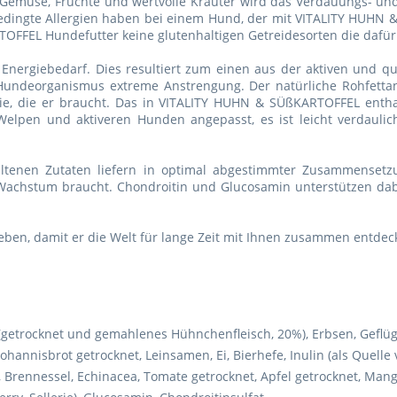
n, Gemüse, Früchte und wertvolle Kräuter wird das Verdauungs- 
sbedingte Allergien haben bei einem Hund, der mit VITALITY HUH
FFEL Hundefutter keine glutenhaltigen Getreidesorten die dafür 
rgiebedarf. Dies resultiert zum einen aus der aktiven und qu
undeorganismus extreme Anstrengung. Der natürliche Rohfetta
 die er braucht. Das in VITALITY HUHN & SÜßKARTOFFEL enthalte
Welpen und aktiveren Hunden angepasst, es ist leicht verdaul
enen Zutaten liefern in optimal abgestimmter Zusammensetzun
Wachstum braucht. Chondroitin und Glucosamin unterstützen da
Leben, damit er die Welt für lange Zeit mit Ihnen zusammen entdec
getrocknet und gemahlenes Hühnchenfleisch, 20%), Erbsen, Geflügelf
Johannisbrot getrocknet, Leinsamen, Ei, Bierhefe, Inulin (als Quelle
, Brennessel, Echinacea, Tomate getrocknet, Apfel getrocknet, Man