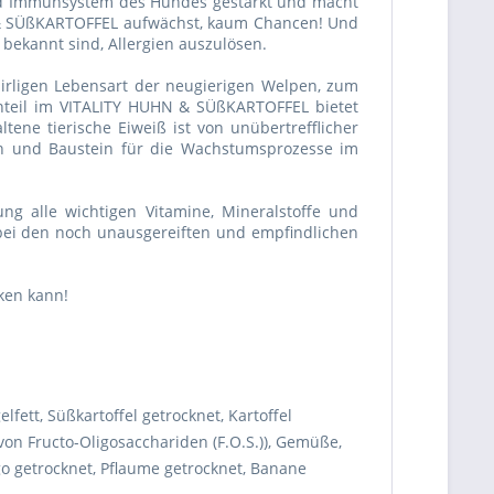
und Immunsystem des Hundes gestärkt und macht
N & SÜßKARTOFFEL aufwächst, kaum Chancen! Und
bekannt sind, Allergien auszulösen.
irligen Lebensart der neugierigen Welpen, zum
nteil im VITALITY HUHN & SÜßKARTOFFEL bietet
ne tierische Eiweiß ist von unübertrefflicher
ich und Baustein für die Wachstumsprozesse im
g alle wichtigen Vitamine, Mineralstoffe und
bei den noch unausgereiften und empfindlichen
ken kann!
ett, Süßkartoffel getrocknet, Kartoffel
 von Fructo-Oligosacchariden (F.O.S.)), Gemüße,
go getrocknet, Pflaume getrocknet, Banane