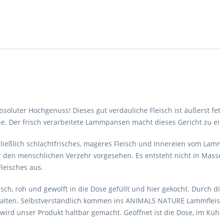
absoluter Hochgenuss! Dieses gut verdauliche Fleisch ist äußerst fe
ne. Der frisch verarbeitete Lammpansen macht dieses Gericht zu e
eßlich schlachtfrisches, mageres Fleisch und Innereien vom Lam
ür den menschlichen Verzehr vorgesehen. Es entsteht nicht in Mas
Fleisches aus.
h, roh und gewolft in die Dose gefüllt und hier gekocht. Durch 
halten. Selbstverständlich kommen ins ANIMALS NATURE Lammfleisc
wird unser Produkt haltbar gemacht. Geöffnet ist die Dose, im Küh